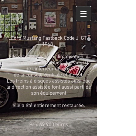
Ford Mustang Fastback Code J GT
1968
.
Elle est equpée de la climatisation, d
un pont avec differentiel, du Pack GT,
de l interieur deluxe,
de la console centrale et de toit.
Les freins à disques assistés ainsi que
la direction assistée font aussi parti de
son équipement
elle a été entierement restaurée
.
Prix 69 900 euros