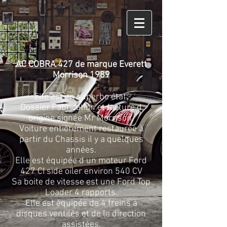
AC COBRA 427 de marque Everett
Morrison 1989
Elle est en superbe état.
Dossier Fabrication et facture d
origine signée Mr Morrison.
Voiture entièrement restaurée à
partir du Chassis il y a quelques
années.
Elle est équipée d un moteur Ford
427 CI side oiler environ 540 CV
Sa boite de vitesse est une Ford Top
Loader 4 rapports.
Elle est équipée de 4 freins à
disques ventilés et de la direction
assistées.