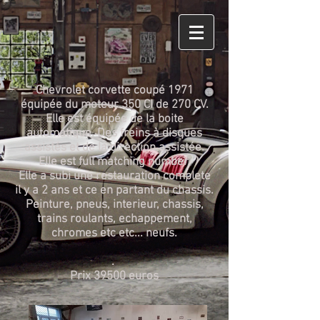
Chevrolet corvette coupé 1971
équipée du moteur 350 CI de 270 CV.
Elle est équipée de la boite
automatique. Des freins à disques
assistés et de la direction assistée.
Elle est full matching number.
Elle a subi une restauration complete
il y a 2 ans et ce en partant du chassis.
Peinture, pneus, interieur, chassis,
trains roulants, echappement,
chromes etc etc... neufs.
.
Prix 39500 euros