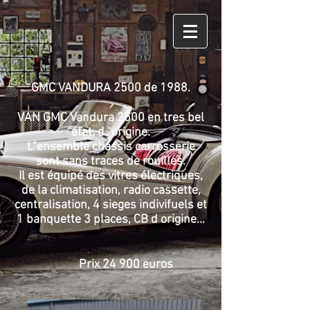
GMC VANDURA 2500 de 1988.
VAN GMC Vandura 2500 en tres bel
état, d "origine.
L"ensemble chassis carrosserie
sont sans traces de rouilles.
Il est équipé des vitres électriques,
de la climatisation, radio cassette,
centralisation, 4 sieges indivifuels et
1 banquette 3 places, CB d origine...
Prix 24 900 euros