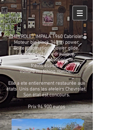
CHEVROLET IMPALA 1960 Cabriolet.
Moteur big block 348 tri power.
Boite automatique power glide.
capote electro hydraulique.
climatisation fonctionnelle.
freins assistés.
Voiture matching number.
Elle a ete entierement restaurée aux
états Unis dans les ateleirs Chevrolet.
Son état est concours.
Prix 94 900 euros