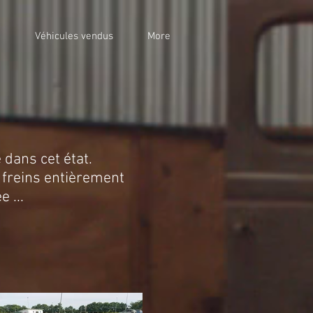
n
Véhicules vendus
More
dans cet état.
, freins entièrement
 ...