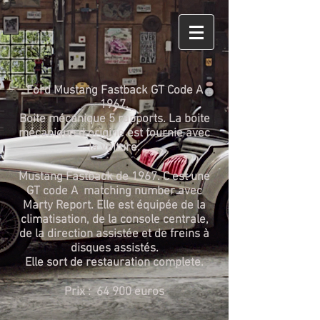
Ford Mustang Fastback GT Code A
1967.
Boite mécanique 5 rapports. La boite
mécanique d origine est fournie avec
la voiture.
Mustang Fastback de 1967. C est une
GT code A matching number avec
Marty Report. Elle est équipée de la
climatisation, de la console centrale,
de la direction assistée et de freins à
disques assistés.
Elle sort de restauration complete.
Prix : 64 900 euros