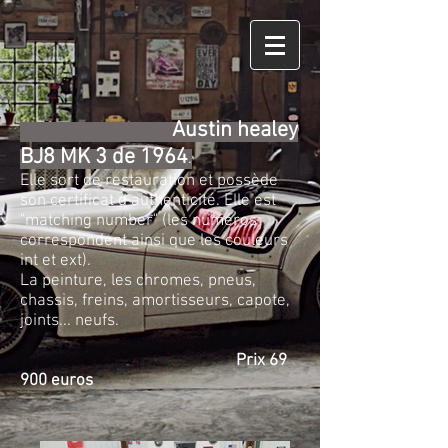
Austin healey
BJ8 MK 3 de 1964
.
Elle sort de restauration et possède
son certificat d authenticité. Elle est
"matching number" (les numéros
correspondent ainsi que les couleurs
int et ext).
La peinture, les chromes, pneus,
chassis, freins, amortisseurs, capote,
joints... neufs.
Prix 69
900 euros