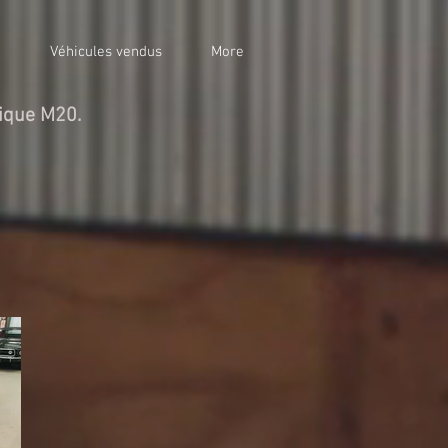
n
Véhicules vendus
More
nique M20.